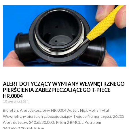
ALERT DOTYCZĄCY WYMIANY WEWNĘTRZNEGO
PIERŚCIENIA ZABEZPIECZAJĄCEGO T-PIECE
HR.0004
10 sierpnia 2024
Biuletyn: Alert Jakościowy HR.0004 Autor: Nick Hollis Tytuł:
Wewnętrzny pierścień zabezpieczający T-piece Numer części: 26203
Alert dotyczy: 240.6530.000: Prism 2 BMCL z Petrelem
240.6530.000.M: Prism