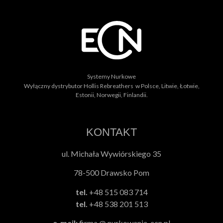
Systemy Nurkowe
Wyłączny dystrybutor Hollis Rebreathers w Polsce, Litwie, Łotwie,
Estonii, Norwegii, Finlandii.
KONTAKT
ul. Michała Wywiórskiego 35
78-500 Drawsko Pom
tel.
+48 515 083 714
tel.
+48 538 201 513
e-mail:
firma @ nurkowanie-ecn.pl