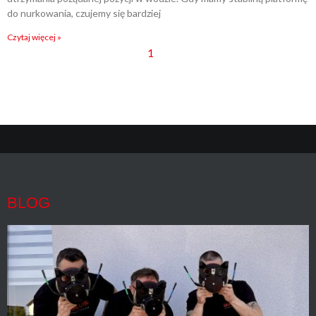
do nurkowania, czujemy się bardziej
Czytaj więcej »
1
2
BLOG