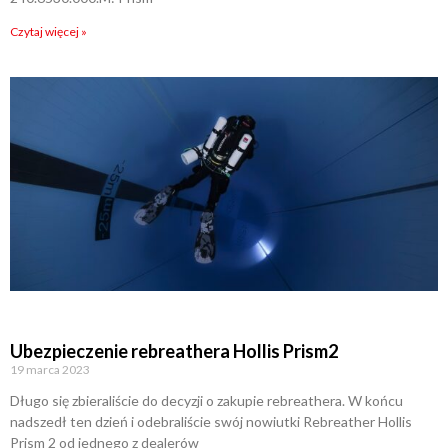
Czytaj więcej »
Ubezpieczenie rebreathera Hollis Prism2
19 marca 2023
Długo się zbieraliście do decyzji o zakupie rebreathera. W końcu
nadszedł ten dzień i odebraliście swój nowiutki Rebreather Hollis
Prism 2 od jednego z dealerów