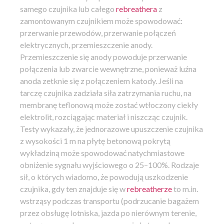
samego czujnika lub całego
rebreathera
z
zamontowanym czujnikiem może spowodować:
przerwanie przewodów, przerwanie połączeń
elektrycznych, przemieszczenie anody.
Przemieszczenie się anody powoduje przerwanie
połączenia lub zwarcie wewnętrzne, ponieważ luźna
anoda zetknie się z połączeniem katody. Jeśli na
tarczę czujnika zadziała siła zatrzymania ruchu, na
membranę teflonową może zostać wtłoczony ciekły
elektrolit, rozciągając materiał i niszcząc czujnik.
Testy wykazały, że jednorazowe upuszczenie czujnika
z wysokości 1 m na płytę betonową pokrytą
wykładziną może spowodować natychmiastowe
obniżenie sygnału wyjściowego o 25–100%. Rodzaje
sił, o których wiadomo, że powodują uszkodzenie
czujnika, gdy ten znajduje się w
rebreatherze
to m.in.
wstrząsy podczas transportu (podrzucanie bagażem
przez obsługę lotniska, jazda po nierównym terenie,