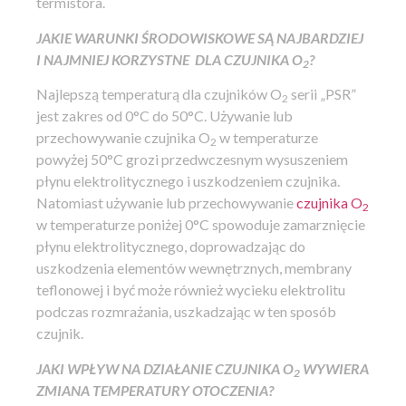
termistora.
JAKIE WARUNKI ŚRODOWISKOWE SĄ NAJBARDZIEJ
I NAJMNIEJ KORZYSTNE
DLA CZUJNIKA O
?
2
Najlepszą temperaturą dla czujników O
serii „PSR”
2
jest zakres od 0°C do 50°C. Używanie lub
przechowywanie czujnika O
w temperaturze
2
powyżej 50°C grozi przedwczesnym wysuszeniem
płynu elektrolitycznego i uszkodzeniem czujnika.
Natomiast używanie lub przechowywanie
czujnika O
2
w temperaturze poniżej 0°C spowoduje zamarznięcie
płynu elektrolitycznego, doprowadzając do
uszkodzenia elementów wewnętrznych, membrany
teflonowej i być może również wycieku elektrolitu
podczas rozmrażania, uszkadzając w ten sposób
czujnik.
JAKI WPŁYW NA DZIAŁANIE CZUJNIKA O
WYWIERA
2
ZMIANA TEMPERATURY OTOCZENIA?