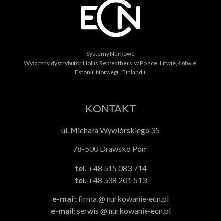
Systemy Nurkowe
Wyłączny dystrybutor Hollis Rebreathers w Polsce, Litwie, Łotwie,
Estonii, Norwegii, Finlandii.
KONTAKT
ul. Michała Wywiórskiego 35
78-500 Drawsko Pom
tel.
+48 515 083 714
tel.
+48 538 201 513
e-mail:
firma @ nurkowanie-ecn.pl
e-mail:
serwis @ nurkowanie-ecn.pl