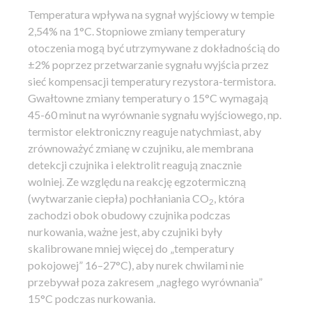
Temperatura wpływa na sygnał wyjściowy w tempie
2,54% na 1°C. Stopniowe zmiany temperatury
otoczenia mogą być utrzymywane z dokładnością do
±2% poprzez przetwarzanie sygnału wyjścia przez
sieć kompensacji temperatury rezystora-termistora.
Gwałtowne zmiany temperatury o 15°C wymagają
45-60 minut na wyrównanie sygnału wyjściowego, np.
termistor elektroniczny reaguje natychmiast, aby
zrównoważyć zmianę w czujniku, ale membrana
detekcji czujnika i elektrolit reagują znacznie
wolniej. Ze względu na reakcję egzotermiczną
(wytwarzanie ciepła) pochłaniania CO
, która
2
zachodzi obok obudowy czujnika podczas
nurkowania, ważne jest, aby czujniki były
skalibrowane mniej więcej do „temperatury
pokojowej” 16–27°C), aby nurek chwilami nie
przebywał poza zakresem „nagłego wyrównania”
15°C podczas nurkowania.