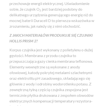
przechowuje energii elektrycznej. Uświadomienie
sobie, że czujnik O
jest bardziej podobny do
2
delikatnego urządzenia generującego energię niż do
mocnej baterii Duracell D to pierwsza wskazówka w
zrozumieniu, jak należy się z nimi obchodzić.
Z JAKICH MATERIAŁÓW PRODUKUJE SIĘ CZUJNIKI
HOLLIS PRISM 2?
Korpus czujnika jest wykonany z polietylenu o dużej
gęstości. Membrana z przodu czujnika to
przepuszczająca gazy cienka membrana teflonowa.
Elementy wewnętrzne są wykonane z anody
ołowiowej, katody pokrytej metalami szlachetnymi
oraz elektrolitu pH zasadowego, składającego się
głównie z wody i odrobiny wodorotlenku potasu. Z
zewnętrzną tylną częścią czujnika zespojona jest
termicznie płytka drukowana z zespołem obwodów
elektrycznych kompensacji temperatury rezystora-