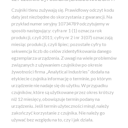
2
Czujniki tlenu zużywają się. Prawidłowy odczyt kodu
daty jest niezbędne do skorzystania z gwarancji. Na
przykład numer seryjny 10734789 odczytujemy w
sposób następujący: cyfra nr 1 (1) oznacza rok
produkcji, czyli 2011; cyfry nr 2 i nr 3 (07) oznaczają
miesiąc produkcji, czyli lipiec; pozostałe cyfry to
sekwencja liczb do celów zidentyfikowania danego
egzemplarza urządzenia. Z uwagi na wiele problemów
związanych z używaniem czujników po okresie
żywotności firma „Analytical Industries” dodała na
etykiecie czujnika informację o terminie, po którym
urządzenie nie nadaje się do użytku. W przypadku
czujników, które są użytkowane przez okres krótszy
niż 12 miesięcy, obowiązuje termin podany na
urządzeniu. Jeśli termin użyteczności minął, należy
zakończyć korzystanie z czujnika. Nie należy go
używać bez względu na to, czy i jak działa.