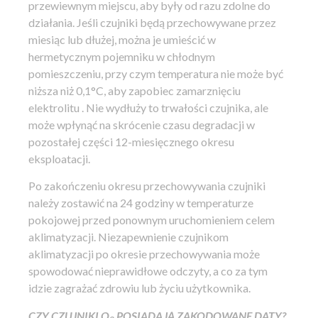
przewiewnym miejscu, aby były od razu zdolne do
działania. Jeśli czujniki będą przechowywane przez
miesiąc lub dłużej, można je umieścić w
hermetycznym pojemniku w chłodnym
pomieszczeniu, przy czym temperatura nie może być
niższa niż 0,1°C, aby zapobiec zamarznięciu
elektrolitu . Nie wydłuży to trwałości czujnika, ale
może wpłynąć na skrócenie czasu degradacji w
pozostałej części 12-miesięcznego okresu
eksploatacji.
Po zakończeniu okresu przechowywania czujniki
należy zostawić na 24 godziny w temperaturze
pokojowej przed ponownym uruchomieniem celem
aklimatyzacji. Niezapewnienie czujnikom
aklimatyzacji po okresie przechowywania może
spowodować nieprawidłowe odczyty, a co za tym
idzie zagrażać zdrowiu lub życiu użytkownika.
CZY CZUJNIKI O
POSIADAJĄ ZAKODOWANE DATY?