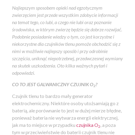
Najlepszym sposobem opieki nad egzotycznym
zwierzęciem jest przede wszystkim zdobycie informacji
na temat tego, co lubi, a czego nie lubi oraz poznanie
środowiska, w którym zwierzę będzie się dobrze rozwijać.
Podobnie posiadanie wiedzy o tym, co jest korzystne i
niekorzystne dla czujników tlenu pomoże obchodzić się z
nimi w możliwie najlepszy sposób i przy odrobinie
szczęścia, uniknąć niepotrzebnej, przedwczesnej wymiany
na skutek uszkodzenia. Oto kilka ważnych pytań i
odpowiedzi.
CO TO JEST GALWANICZNY CZUJNIK O
?
2
Czujnik tlenu to bardzo mały generator
elektrochemiczny. Niektóre osoby utożsamiają go z
baterią, ale porównanie to jest w dużej mierze błędne,
ponieważ bateria nie wytwarza energii elektrycznej,
jak ma to miejsce w przypadku
czujnika O
, a poza
2
tym w przeciwieństwie do baterii czujnik tlenu nie