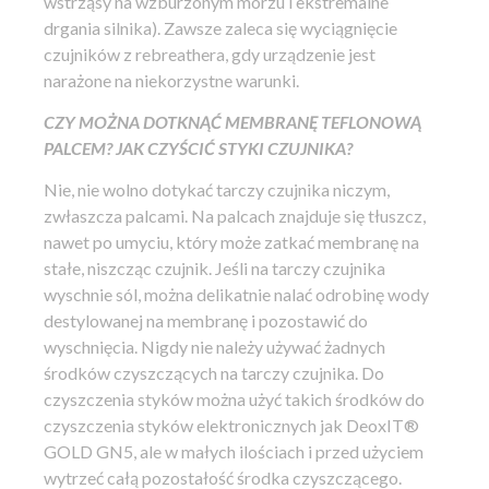
wstrząsy na wzburzonym morzu i ekstremalne
drgania silnika). Zawsze zaleca się wyciągnięcie
czujników z rebreathera, gdy urządzenie jest
narażone na niekorzystne warunki.
CZY MOŻNA DOTKNĄĆ MEMBRANĘ TEFLONOWĄ
PALCEM? JAK CZYŚCIĆ STYKI CZUJNIKA?
Nie, nie wolno dotykać tarczy czujnika niczym,
zwłaszcza palcami. Na palcach znajduje się tłuszcz,
nawet po umyciu, który może zatkać membranę na
stałe, niszcząc czujnik. Jeśli na tarczy czujnika
wyschnie sól, można delikatnie nalać odrobinę wody
destylowanej na membranę i pozostawić do
wyschnięcia. Nigdy nie należy używać żadnych
środków czyszczących na tarczy czujnika. Do
czyszczenia styków można użyć takich środków do
czyszczenia styków elektronicznych jak DeoxIT®
GOLD GN5, ale w małych ilościach i przed użyciem
wytrzeć całą pozostałość środka czyszczącego.