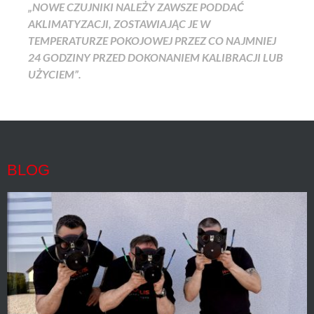
„NOWE CZUJNIKI NALEŻY ZAWSZE PODDAĆ
AKLIMATYZACJI, ZOSTAWIAJĄC JE W
TEMPERATURZE POKOJOWEJ PRZEZ CO NAJMNIEJ
24 GODZINY PRZED DOKONANIEM KALIBRACJI LUB
UŻYCIEM”.
BLOG