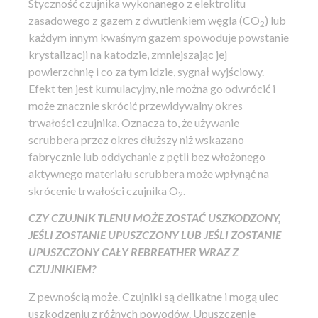
Styczność czujnika wykonanego z elektrolitu
zasadowego z gazem z dwutlenkiem węgla (CO
) lub
2
każdym innym kwaśnym gazem spowoduje powstanie
krystalizacji na katodzie, zmniejszając jej
powierzchnię i co za tym idzie, sygnał wyjściowy.
Efekt ten jest kumulacyjny, nie można go odwrócić i
może znacznie skrócić przewidywalny okres
trwałości czujnika. Oznacza to, że używanie
scrubbera przez okres dłuższy niż wskazano
fabrycznie lub oddychanie z pętli bez włożonego
aktywnego materiału scrubbera może wpłynąć na
skrócenie trwałości czujnika O
.
2
CZY CZUJNIK TLENU MOŻE ZOSTAĆ USZKODZONY,
JEŚLI ZOSTANIE UPUSZCZONY LUB JEŚLI ZOSTANIE
UPUSZCZONY CAŁY REBREATHER WRAZ Z
CZUJNIKIEM?
Z pewnością może. Czujniki są delikatne i mogą ulec
uszkodzeniu z różnych powodów. Upuszczenie