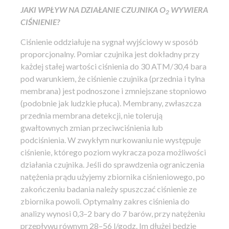
JAKI WPŁYW NA DZIAŁANIE CZUJNIKA O
WYWIERA
2
CIŚNIENIE?
Ciśnienie oddziałuje na sygnał wyjściowy w sposób
proporcjonalny. Pomiar czujnika jest dokładny przy
każdej stałej wartości ciśnienia do 30 ATM/30,4 bara
pod warunkiem, że ciśnienie czujnika (przednia i tylna
membrana) jest podnoszone i zmniejszane stopniowo
(podobnie jak ludzkie płuca). Membrany, zwłaszcza
przednia membrana detekcji, nie tolerują
gwałtownych zmian przeciwciśnienia lub
podciśnienia. W zwykłym nurkowaniu nie występuje
ciśnienie, którego poziom wykracza poza możliwości
działania czujnika. Jeśli do sprawdzenia ograniczenia
natężenia prądu użyjemy zbiornika ciśnieniowego, po
zakończeniu badania należy spuszczać ciśnienie ze
zbiornika powoli. Optymalny zakres ciśnienia do
analizy wynosi 0,3–2 bary do 7 barów, przy natężeniu
przepływu równym 28–56 l/godz. Im dłużej będzie