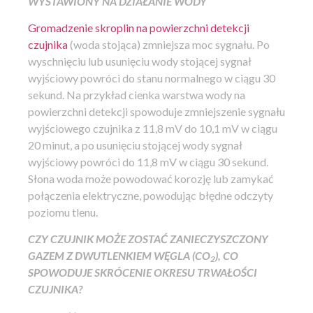
WYSTAWIONY NA DZIAŁANIE WODY
Gromadzenie skroplin na powierzchni detekcji
czujnika
(woda stojąca) zmniejsza moc sygnału. Po
wyschnięciu lub usunięciu wody stojącej sygnał
wyjściowy powróci do stanu normalnego w ciągu 30
sekund. Na przykład cienka warstwa wody na
powierzchni detekcji spowoduje zmniejszenie sygnału
wyjściowego czujnika z 11,8 mV do 10,1 mV w ciągu
20 minut, a po usunięciu stojącej wody sygnał
wyjściowy powróci do 11,8 mV w ciągu 30 sekund.
Słona woda może powodować korozję lub zamykać
połączenia elektryczne, powodując błędne odczyty
poziomu tlenu.
CZY CZUJNIK MOŻE ZOSTAĆ ZANIECZYSZCZONY
GAZEM Z DWUTLENKIEM WĘGLA (CO
), CO
2
SPOWODUJE SKRÓCENIE OKRESU TRWAŁOŚCI
CZUJNIKA?