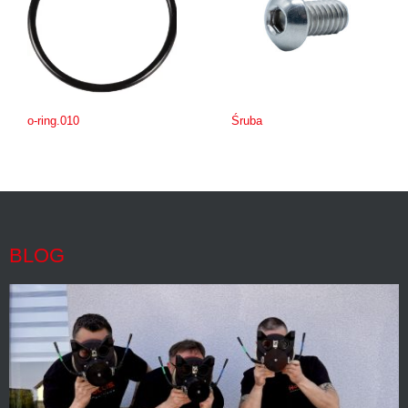
o-ring.010
Śruba
BLOG