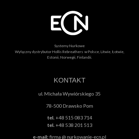
Systemy Nurkowe
Wyłączny dystrybutor Hollis Rebreathers w Polsce, Litwie, Łotwie,
Estonii, Norwegii, Finlandii.
KONTAKT
ul. Michała Wywiórskiego 35
78-500 Drawsko Pom
tel.
+48 515 083 714
tel.
+48 538 201 513
e-mail:
firma @ nurkowanie-ecn.pl