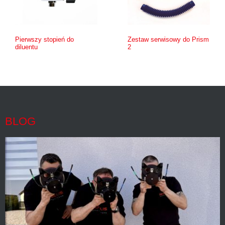
Pierwszy stopień do
Zestaw serwisowy do Prism
diluentu
2
BLOG