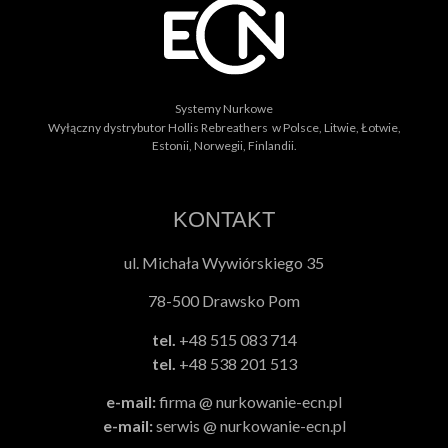
Systemy Nurkowe
Wyłączny dystrybutor Hollis Rebreathers w Polsce, Litwie, Łotwie,
Estonii, Norwegii, Finlandii.
KONTAKT
ul. Michała Wywiórskiego 35
78-500 Drawsko Pom
tel.
+48 515 083 714
tel.
+48 538 201 513
e-mail:
firma @ nurkowanie-ecn.pl
e-mail:
serwis @ nurkowanie-ecn.pl