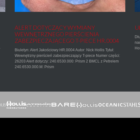
ALERT DOTYCZĄCY WYMIANY
Ub
WEWNĘTRZNEGO PIERŚCIENIA
Dłu
ZABEZPIECZAJĄCEGO T-PIECE HR.0004
nad
Hol
w
Biuletyn: Alert Jakościowy HR.0004 Autor: Nick Hollis Tytuł:
Wewnętrzny pierścień zabezpieczający T-piece Numer części:
26203 Alert dotyczy: 240.6530.000: Prism 2 BMCL z Petrelem
240.6530.000.M: Prism