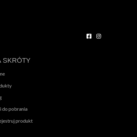
A SKRÓTY
me
dukty
g
ki do pobrania
ejestruj produkt