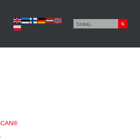
veCAN®
®