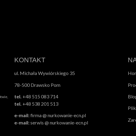
KONTAKT
N
ul. Michała Wywiórskiego 35
Ho
78-500 Drawsko Pom
Pro
tel.
+48 515 083 714
Blo
twie,
tel.
+48 538 201 513
Pli
e-mail:
firma @ nurkowanie-ecn.pl
Zar
e-mail:
serwis @ nurkowanie-ecn.pl