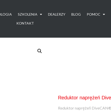
OLOGIA
SZKOLENIA
DEALERZY
BLOG
POMOC
KONTAKT
Reduktor naprężeń Di
Reduktor naprężeń DiveCAN