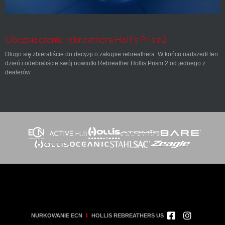
Ubezpieczenie rebreathera Hollis Prism2
Długo się zbieraliście do decyzji o zakupie rebreathera. W końcu nadszedł ten
dzień i odebraliście swój nowiutki Rebreather Hollis Prism 2 od jednego z
dealerów
NURKOWANIE ECN
HOLLIS REBREATHERS US