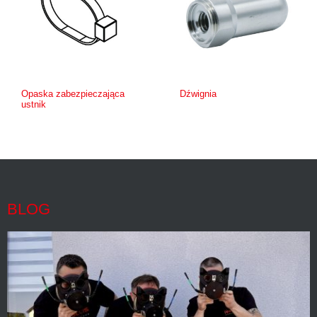
Opaska zabezpieczająca
Dźwignia
ustnik
BLOG