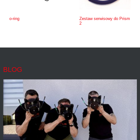
o-ring
Zestaw serwisowy do Prism
2
BLOG