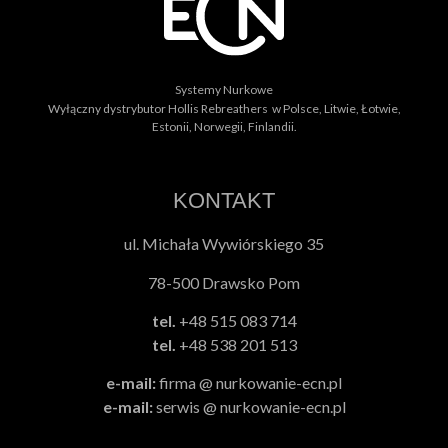
Systemy Nurkowe
Wyłączny dystrybutor Hollis Rebreathers w Polsce, Litwie, Łotwie,
Estonii, Norwegii, Finlandii.
KONTAKT
ul. Michała Wywiórskiego 35
78-500 Drawsko Pom
tel.
+48 515 083 714
tel.
+48 538 201 513
e-mail:
firma @ nurkowanie-ecn.pl
e-mail:
serwis @ nurkowanie-ecn.pl