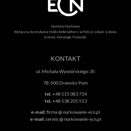
Systemy Nurkowe
Wyłączny dystrybutor Hollis Rebreathers w Polsce, Litwie, Łotwie,
Estonii, Norwegii, Finlandii.
KONTAKT
ul. Michała Wywiórskiego 35
78-500 Drawsko Pom
tel.
+48 515 083 714
tel.
+48 538 201 513
e-mail:
firma @ nurkowanie-ecn.pl
e-mail:
serwis @ nurkowanie-ecn.pl