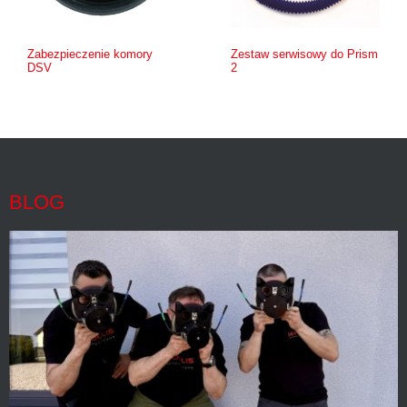
Zabezpieczenie komory
Zestaw serwisowy do Prism
DSV
2
BLOG