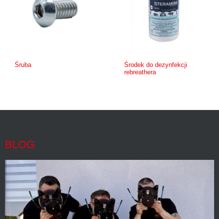
Śruba
Środek do dezynfekcji
rebreathera
BLOG