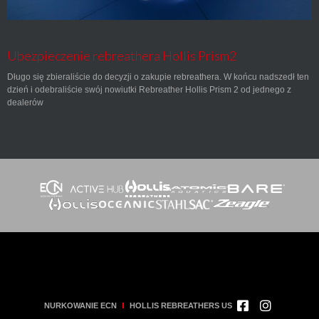
Ubezpieczenie rebreathera Hollis Prism2
Długo się zbieraliście do decyzji o zakupie rebreathera. W końcu nadszedł ten
dzień i odebraliście swój nowiutki Rebreather Hollis Prism 2 od jednego z
dealerów
NURKOWANIE ECN
HOLLIS REBREATHERS US