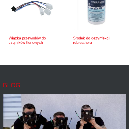
Wiązka przewodów do
Środek do dezynfekcji
czujników tlenowych
rebreathera
BLOG