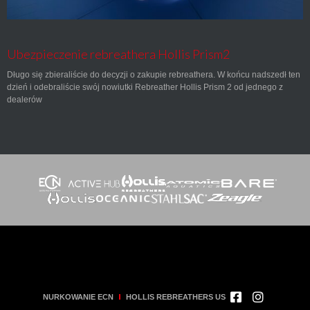
Ubezpieczenie rebreathera Hollis Prism2
Długo się zbieraliście do decyzji o zakupie rebreathera. W końcu nadszedł ten
dzień i odebraliście swój nowiutki Rebreather Hollis Prism 2 od jednego z
dealerów
NURKOWANIE ECN
HOLLIS REBREATHERS US