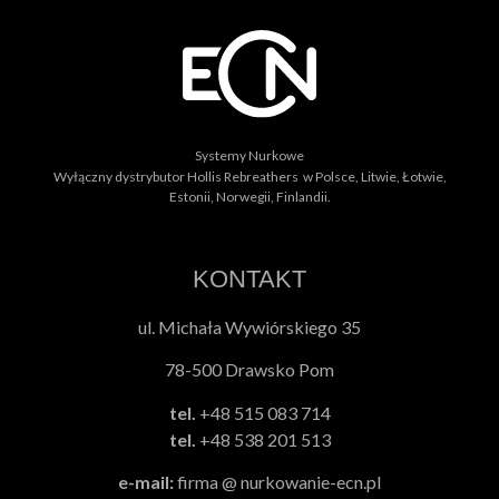
Systemy Nurkowe
Wyłączny dystrybutor Hollis Rebreathers w Polsce, Litwie, Łotwie,
Estonii, Norwegii, Finlandii.
KONTAKT
ul. Michała Wywiórskiego 35
78-500 Drawsko Pom
tel.
+48 515 083 714
tel.
+48 538 201 513
e-mail:
firma @ nurkowanie-ecn.pl